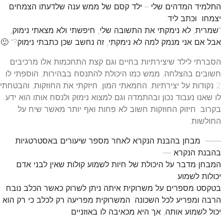
התלמיד המדהים שלי – ילד קסם של ממש ענה שלדעתו הצמחים
יצמחו וכתב ליד:
“שמרית, לא נימקתי את התשובה שלי, חיפשתי ולא מצאתי נימוק,
אבל אם אני מנמק למה לא נימקתי, זה נחשב שכן כתבתי נימוק?” 🙂
הסברתי לילד שיצירתיות בחיים וגם קצת התחכמות אלו מרכיבים
חשובים בהצלחה, ממש כמו היכולת להתנסח בבהירות, הוספתי לו
2 נקודות על יצירתיות, החמאתי המון, חיזקתי את החוזקות, והבטחתי
לו שאנו נעבוד נכון ובהתמדה וגם למצוא נימוק ולנסח אותו הוא ידע
בקרוב. חיזוק החוזקות חשוב לא פחות ואף יותר מאשר שיח על
החולשות.
—— מבחן בהבנת הנקרא לאחר מספר שיעורים באסטרטגיות
בהבנת הנקרא —
המבחן מדבר על היכולת של חיות לשמוע קולות שאין לבני אדם
יכולות לשמוע.
בטקסט מספרים על משרוקית איתה ניתן לשרוק כאשר הכלב נובח
הרבה ומפריע לכל השכונה. המשרוקית מפריעה רק לכלב כי רק הוא
יכול לשמוע אותה, אך היא מכאיבה לו באוזניים.