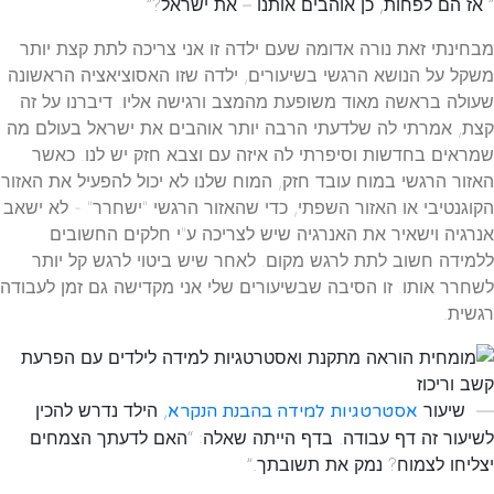
” אז הם לפחות, כן אוהבים אותנו – את ישראל?”
מבחינתי זאת נורה אדומה שעם ילדה זו אני צריכה לתת קצת יותר
משקל על הנושא הרגשי בשיעורים, ילדה שזו האסוציאציה הראשונה
שעולה בראשה מאוד משופעת מהמצב ורגישה אליו. דיברנו על זה
קצת, אמרתי לה שלדעתי הרבה יותר אוהבים את ישראל בעולם מה
שמראים בחדשות וסיפרתי לה איזה עם וצבא חזק יש לנו. כאשר
האזור הרגשי במוח עובד חזק, המוח שלנו לא יכול להפעיל את האזור
הקוגנטיבי או האזור השפתי, כדי שהאזור הרגשי "ישחרר" - לא ישאב
אנרגיה וישאיר את האנרגיה שיש לצריכה ע"י חלקים החשובים
ללמידה חשוב לתת לרגש מקום. לאחר שיש ביטוי לרגש קל יותר
לשחרר אותו. זו הסיבה שבשיעורים שלי אני מקדישה גם זמן לעבודה
רגשית.
— שיעור
, הילד נדרש להכין
אסטרטגיות למידה בהבנת הנקרא
לשיעור זה דף עבודה. בדף הייתה שאלה: “האם לדעתך הצמחים
יצליחו לצמוח? נמק את תשובתך.”