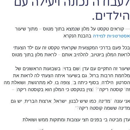
לעבודה נכונה ויעילה עם
הילדים.
— קוראים טקסט על מלון שנמצא בתוך מטוס – מתוך שיעור
בהבנת הנקרא.
אסטרטגיות למידה
בכל פעם בדרכי המקצועית שקראתי טקסט זה עם ילד הצעתי
לראות המלון ביוטיוב, להלהיב אותם – לראות מלון בתוך מטוס.
שיעור זה התקיים עם עדן (שם בדוי) בשבועות הראשונים של
מלחמת חרבות ברזל, גם בשיעור איתה הצעתי לה לראות את
הסרטון. הילדה, בסוף כיתה ב’, צופה בו, לא מתרגשת, ושואלת מה
זה” קוסטה ריקה”? (צוין בטקסט כי המלון הוא בקוסטה ריקה) –
אני עונה: “מדינה, כמו שיש לבנון, ישראל, ארצות הברית, יש גם
מדינה ששמה קוסטה ריקה?”.
עדן מביטה בי בפנים חצי עצובות ומתוקות ממש ושואלת: