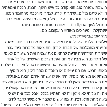
וההתקדמות עצומה, והכי חשוב הבטחון שאבד חוזר. אני באמת
חושבת שמורה טוב הוא קודם כל איש חינוך, הבנה, הכלה ואמפתיה,
הן לא סתם מילים...שימרית יקרה, לגמרי מורכבת מהחומר הנכון.
זכינו במורה הכי נכונה וטובה לבן שלנו, ואשה מדהימה...והוא כבר
מתחיל לעוף או (to fly) .... אחת המורות הטובות ביותר
שנתקלתי...מעריכים מאוד!!! היעקובוביצים..
אתי יעקובוביץ
קרית אונו
שלושת הילדים שלי לומדים אצל שימרית אנגלית כבר יותר משנה
(הגעתי מהמלצות של חברה יקרה) והתוצאות מדברות בעד עצמן:)
שימרית המדהימה יודעת להתאים את עצמה ואת השיעורים לאופי
של הילדים, היא מבינה אותם ואת הצרכים האישיים של כל אחד
ואחת מהם והיא יודעת להתאים את השיעורים גם למצב-רוח שלהם
באותו הרגע. אם הם עייפים או מאבדים מהר ריכוז, היא תוסיף
משחק או משימה כיפית. היא אפילו עשתה איתם הצגה באנגלית!
אם היא מרגישה שאין להם מוטיבציה או ביטחון, היא תפרגן ותעצים
ותתן להם משימות קלות כדי שיחוו הצלחות. שימרית גם קואצ'רית,
את זה גיליתי לא מזמן וזה לא הפתיע בכלל. אבל בכל זאת יש לי
בעיה אחת והיא רצינית. מה עושים שכבר אי אפשר לדבר לידם
באנגלית כי הם מבינים יותר מדי? יש מצב שאת מלמדת עוד שפות?