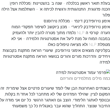
בעלת תואר ראשון בכלכלה - שנה ב' בהצטיינות (מכללת רופין).
הכנה פדגוגית, התנהגותית ורגשית לכיתה א' – השתלמות אצל הילה
פלור
אימון נוירופידבק דינמי – מכללת נוירוסנס
אימון נוירופידבק ליניארי – מכון ביוקשב לשיפור תפקודי המוח
הערה: קורסי ה NLP נלמדו מתוך מטרה להבין יותר ולהעמיק
במבנה המוח על מנת ליעל את אסטרטגיות הלמידה – אני לא
מטפלת NLP ולא מציאה טיפולים כאלו.
בקליניקה מוצאים אימוני נוירופיבק, שיעורי הוראה מתקנת בקבוצות
ויחידים, והדרכות מורים והורים בנושאי הוראה מתקנת אסטרטגיות
למידה.
כמה מילים מתלמידים והוריהם
בשנתיים האחרונות הבן שלי לומד שיעורים פרטיים אצל שימרית. זה
המקום לציין, שהילד המדהים שלי לא מתחבר לכל אחד/ת בקלות,
ובנוסף לאתגר הלימודי, הוצב גם האתגר הרגשי. כל יום אני מודה על
החיבור שנוצר, התהליך שהוא עבר באנגלית כל כך משמעותי