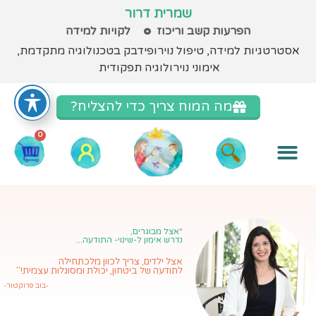
שמרית דרור
הפרעות קשב וריכוז
לקויות למידה
אסטרטגיות למידה
, טיפול נוירופידבק בטכנולוגיה מתקדמת,
אימוני נוירולוגיה תפקודית
מה המוח צריך כדי להצליח?
0
מתנה ממני ❤️
קורסי אסטרטגיות למידה
הכשרות למורים
מה בקליניקה?
"אצל מבוגרים,
נדרש אימון ל-שינוי- התודעה...
אצל ילדים, צריך לכוון מלכתחילה
לתודעה של ביטחון, יכולת ומסוגלות עצמית!"
-בוב פרוקטור-