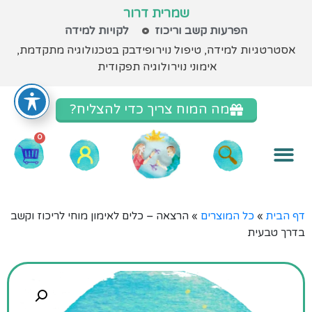
שמרית דרור
הפרעות קשב וריכוז
לקויות למידה
אסטרטגיות למידה
, טיפול נוירופידבק בטכנולוגיה מתקדמת,
אימוני נוירולוגיה תפקודית
מה המוח צריך כדי להצליח?
0
מתנה ממני 
קורסי אסטרטגיות למידה
הכשרות למורים
מה בקליניקה?
דף הבית
»
כל המוצרים
»
הרצאה – כלים לאימון מוחי לריכוז וקשב
בדרך טבעית