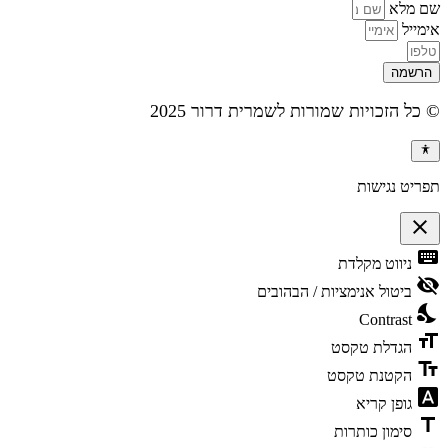
שם מלא
אימייל
הרשמה
© כל הזכויות שמורות לשמרית דרור 2025
תפריט נגישות
close
פתיחה
keyboard
ניווט מקלדת
וסגירה
של
visibility_off
ביטול אנימציות / הבהובים
תפריט
nights_stay
הנגישות
Contrast
format_size
הגדלת טקסט
text_fields
הקטנת טקסט
font_download
גופן קריא
title
סימון כותרות