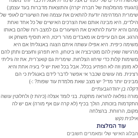
שלושת הילדים שלי לומדים אצל שימרית אנגלית כבר יותר משנה
(הגעתי מהמלצות של חברה יקרה) והתוצאות מדברות בעד עצמן:)
שימרית המדהימה יודעת להתאים את עצמה ואת השיעורים לאופי של
הילדים, היא מבינה אותם ואת הצרכים האישיים של כל אחד ואחת
מהם והיא יודעת להתאים את השיעורים גם למצב-רוח שלהם באותו
הרגע. אם הם עייפים או מאבדים מהר ריכוז, היא תוסיף משחק או
משימה כיפית. היא אפילו עשתה איתם הצגה באנגלית! אם היא
מרגישה שאין להם מוטיבציה או ביטחון, היא תפרגן ותעצים ותתן להם
משימות קלות כדי שיחוו הצלחות. שימרית גם קואצ'רית, את זה גיליתי
לא מזמן וזה לא הפתיע בכלל. אבל בכל זאת יש לי בעיה אחת והיא
רצינית. מה עושים שכבר אי אפשר לדבר לידם באנגלית כי הם
מבינים יותר מדי? יש מצב שאת מלמדת עוד שפות? :-)
דקלה בן יהודה
גבעתיים
מורה נפלאה להוראה מתקנת. בני לומד אצלה (כיהת ז) ולחלוטין עושה
התקדמות בזכותה, הולך בכיף (לא קרה עם אף מורה) אם יש לה
מקום, הרווחת. בהצלחה
אילנית נקש
עוד המלצות
הבלוג האישי שלי ומאמרים חשובים