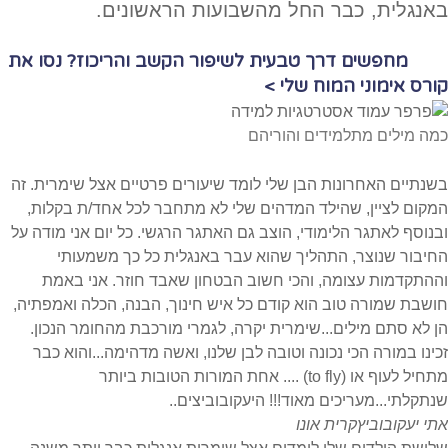
באנגלית, כבר החל מהשבועות הראשונים.
מחפשים דרך טבעית לשיפור הקשב והריכוז? נסו את
קורס אימוני המוח שלי >
כמה מילים מתלמידים והוריהם
בשנתיים האחרונות הבן שלי לומד שיעורים פרטיים אצל שימרית. זה
המקום לציין, שהילד המדהים שלי לא מתחבר לכל אחד/ת בקלות,
ובנוסף לאתגר הלימודי, הוצב גם האתגר הרגשי. כל יום אני מודה על
החיבור שנוצר, התהליך שהוא עבר באנגלית כל כך משמעותי
וההתקדמות עצומה, והכי חשוב הבטחון שאבד חוזר. אני באמת
חושבת שמורה טוב הוא קודם כל איש חינוך, הבנה, הכלה ואמפתיה,
הן לא סתם מילים...שימרית יקרה, לגמרי מורכבת מהחומר הנכון.
זכינו במורה הכי נכונה וטובה לבן שלנו, ואשה מדהימה...והוא כבר
מתחיל לעוף או (to fly) .... אחת המורות הטובות ביותר
שנתקלתי...מעריכים מאוד!!! היעקובוביצים..
אתי יעקובוביץ
קרית אונו