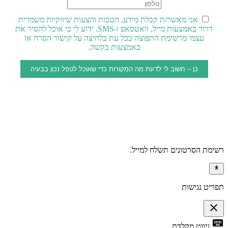
אני מאשר/ת קבלת מידע, הטבות והצעות שיווקיות משמרית
דרור באמצעות מייל, וואטסאפ ו-SMS. ידוע לי כי אוכל להסיר את
עצמי מרשימת התפוצה בכל עת בלחיצה על קישור הסרה או
באמצעות בקשה.
כן – חשוב לי לדעת מה המקורות כדי שאוכל לטפל נכון בבעיה
רשימת הסרטונים תשלח למייל.
תפריט נגישות
close
פתיחה
keyboard
ניווט מקלדת
וסגירה