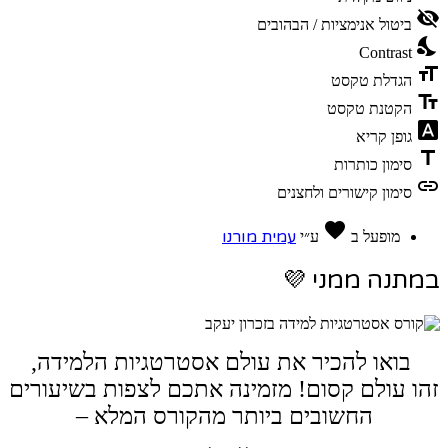
של
visibility_off
ביטול אנימציות / הבהובים
תפריט
nights_stay
הנגישות
Contrast
format_size
הגדלת טקסט
text_fields
הקטנת טקסט
font_download
גופן קריא
title
סימון כותרות
link
סימון קישורים ולחצנים
אהבה
favorite
עמית מורנו
מופעל ב
ע״י
במתנה ממני
💜
בואו להכיר את עולם אסטרטגיות הלמידה,
זהו עולם קסום! מזמינה אתכם לצפות בשיעורים
החשובים ביותר מהקורס המלא –